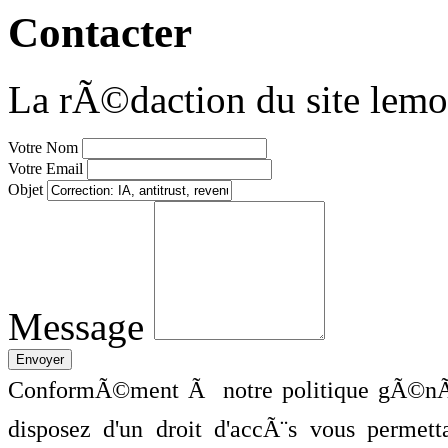
Contacter
La rÃ©daction du site lemo
Votre Nom
Votre Email
Objet
Message
ConformÃ©ment Ã notre politique gÃ©nÃ©
disposez d'un droit d'accÃ¨s vous perme