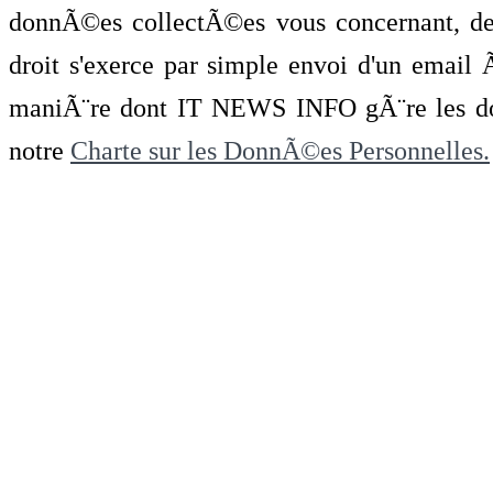
donnÃ©es collectÃ©es vous concernant, de 
droit s'exerce par simple envoi d'un emai
maniÃ¨re dont IT NEWS INFO gÃ¨re les do
notre
Charte sur les DonnÃ©es Personnelles.