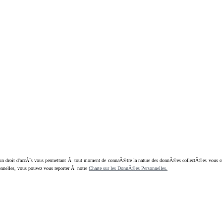
oit d'accÃ¨s vous permettant Ã tout moment de connaÃ®tre la nature des donnÃ©es collectÃ©es vous concern
nnelles, vous pouvez vous reporter Ã notre
Charte sur les DonnÃ©es Personnelles.