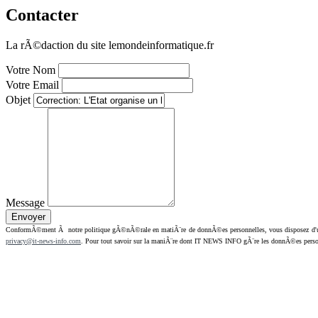
Contacter
La rÃ©daction du site lemondeinformatique.fr
Votre Nom
Votre Email
Objet
Message
ConformÃ©ment Ã notre politique gÃ©nÃ©rale en matiÃ¨re de donnÃ©es personnelles, vous disposez d'un dr
privacy@it-news-info.com
. Pour tout savoir sur la maniÃ¨re dont IT NEWS INFO gÃ¨re les donnÃ©es perso