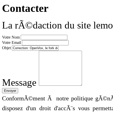
Contacter
La rÃ©daction du site lemo
Votre Nom
Votre Email
Objet
Message
ConformÃ©ment Ã notre politique gÃ©nÃ©
disposez d'un droit d'accÃ¨s vous perme