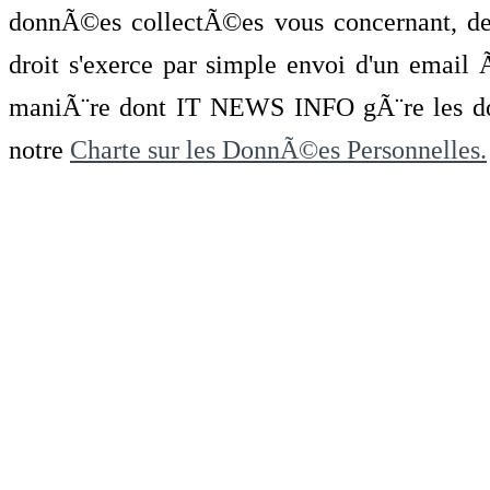
donnÃ©es collectÃ©es vous concernant, de 
droit s'exerce par simple envoi d'un emai
maniÃ¨re dont IT NEWS INFO gÃ¨re les do
notre
Charte sur les DonnÃ©es Personnelles.