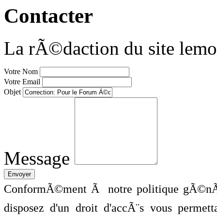
Contacter
La rÃ©daction du site lemo
Votre Nom
Votre Email
Objet
Message
ConformÃ©ment Ã notre politique gÃ©nÃ©
disposez d'un droit d'accÃ¨s vous perme