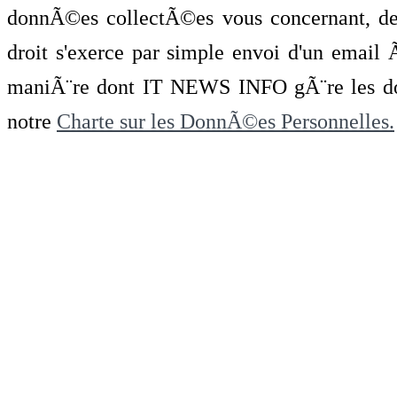
donnÃ©es collectÃ©es vous concernant, de 
droit s'exerce par simple envoi d'un emai
maniÃ¨re dont IT NEWS INFO gÃ¨re les do
notre
Charte sur les DonnÃ©es Personnelles.