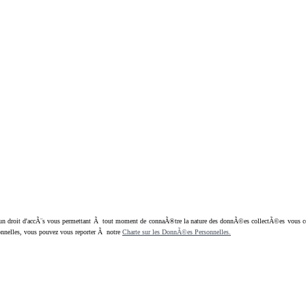
oit d'accÃ¨s vous permettant Ã tout moment de connaÃ®tre la nature des donnÃ©es collectÃ©es vous concern
nnelles, vous pouvez vous reporter Ã notre
Charte sur les DonnÃ©es Personnelles.