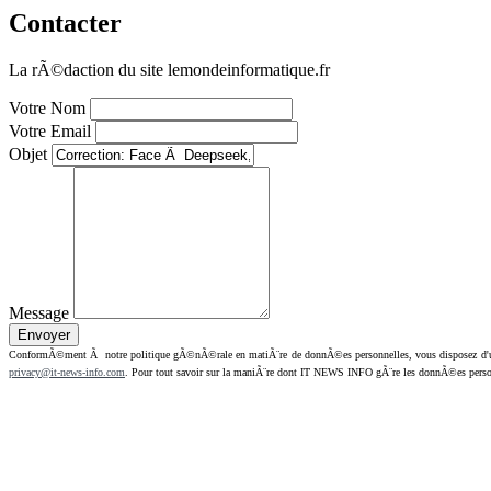
Contacter
La rÃ©daction du site lemondeinformatique.fr
Votre Nom
Votre Email
Objet
Message
ConformÃ©ment Ã notre politique gÃ©nÃ©rale en matiÃ¨re de donnÃ©es personnelles, vous disposez d'un dr
privacy@it-news-info.com
. Pour tout savoir sur la maniÃ¨re dont IT NEWS INFO gÃ¨re les donnÃ©es perso