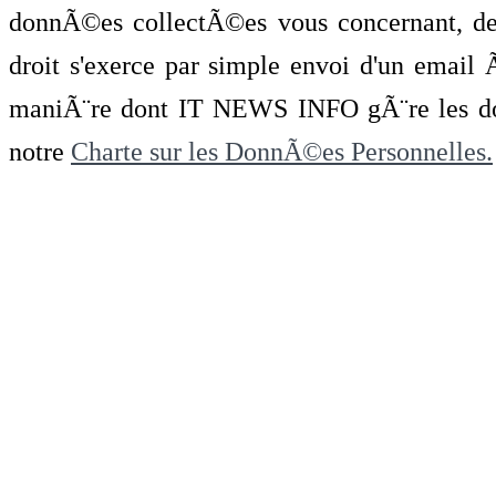
donnÃ©es collectÃ©es vous concernant, de 
droit s'exerce par simple envoi d'un emai
maniÃ¨re dont IT NEWS INFO gÃ¨re les do
notre
Charte sur les DonnÃ©es Personnelles.