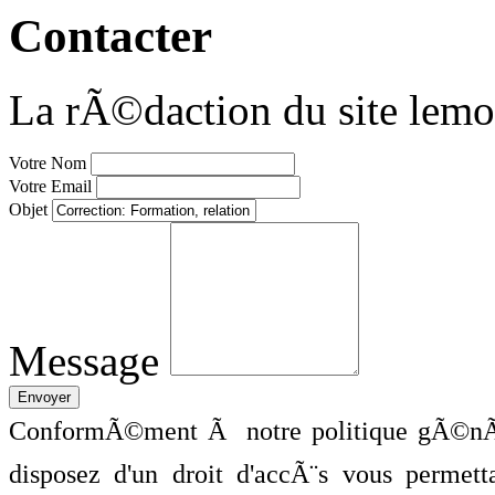
Contacter
La rÃ©daction du site lemo
Votre Nom
Votre Email
Objet
Message
ConformÃ©ment Ã notre politique gÃ©nÃ©
disposez d'un droit d'accÃ¨s vous perme