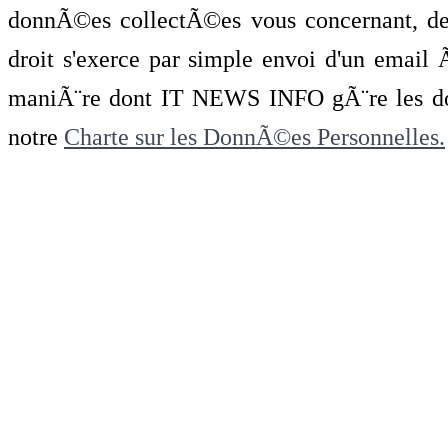
donnÃ©es collectÃ©es vous concernant, de 
droit s'exerce par simple envoi d'un emai
maniÃ¨re dont IT NEWS INFO gÃ¨re les do
notre
Charte sur les DonnÃ©es Personnelles.