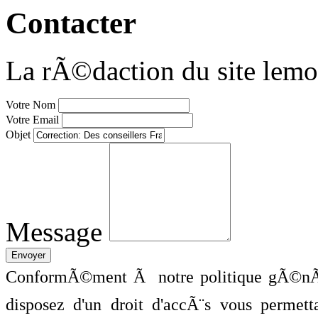
Contacter
La rÃ©daction du site lemo
Votre Nom
Votre Email
Objet
Message
ConformÃ©ment Ã notre politique gÃ©nÃ©
disposez d'un droit d'accÃ¨s vous perme