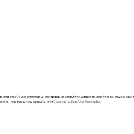
oit d'accÃ¨s vous permettant Ã tout moment de connaÃ®tre la nature des donnÃ©es collectÃ©es vous concern
nnelles, vous pouvez vous reporter Ã notre
Charte sur les DonnÃ©es Personnelles.