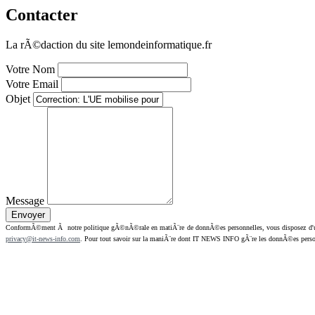
Contacter
La rÃ©daction du site lemondeinformatique.fr
Votre Nom
Votre Email
Objet
Message
ConformÃ©ment Ã notre politique gÃ©nÃ©rale en matiÃ¨re de donnÃ©es personnelles, vous disposez d'un dr
privacy@it-news-info.com
. Pour tout savoir sur la maniÃ¨re dont IT NEWS INFO gÃ¨re les donnÃ©es perso