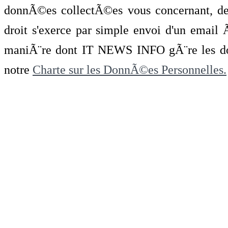
donnÃ©es collectÃ©es vous concernant, de 
droit s'exerce par simple envoi d'un emai
maniÃ¨re dont IT NEWS INFO gÃ¨re les do
notre
Charte sur les DonnÃ©es Personnelles.