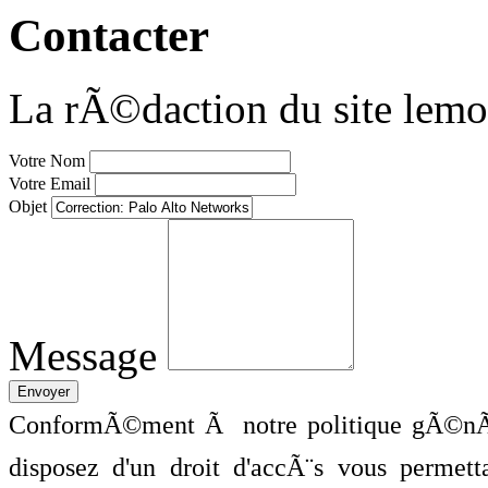
Contacter
La rÃ©daction du site lemo
Votre Nom
Votre Email
Objet
Message
ConformÃ©ment Ã notre politique gÃ©nÃ©
disposez d'un droit d'accÃ¨s vous perme