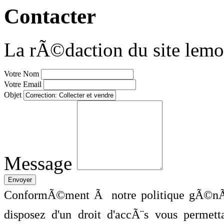
Contacter
La rÃ©daction du site lemo
Votre Nom
Votre Email
Objet
Message
ConformÃ©ment Ã notre politique gÃ©nÃ©
disposez d'un droit d'accÃ¨s vous perme