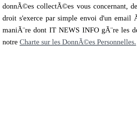
donnÃ©es collectÃ©es vous concernant, de 
droit s'exerce par simple envoi d'un emai
maniÃ¨re dont IT NEWS INFO gÃ¨re les do
notre
Charte sur les DonnÃ©es Personnelles.