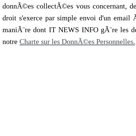
donnÃ©es collectÃ©es vous concernant, de 
droit s'exerce par simple envoi d'un emai
maniÃ¨re dont IT NEWS INFO gÃ¨re les do
notre
Charte sur les DonnÃ©es Personnelles.