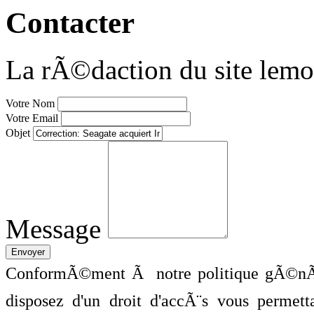
Contacter
La rÃ©daction du site lemo
Votre Nom
Votre Email
Objet
Message
ConformÃ©ment Ã notre politique gÃ©nÃ©
disposez d'un droit d'accÃ¨s vous perme