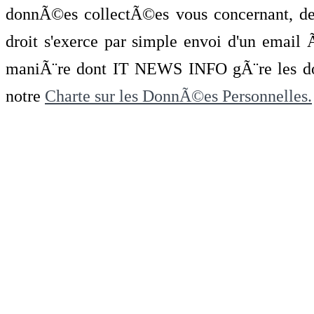
donnÃ©es collectÃ©es vous concernant, de 
droit s'exerce par simple envoi d'un emai
maniÃ¨re dont IT NEWS INFO gÃ¨re les do
notre
Charte sur les DonnÃ©es Personnelles.