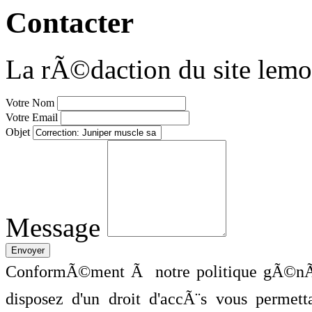
Contacter
La rÃ©daction du site lemo
Votre Nom
Votre Email
Objet
Message
ConformÃ©ment Ã notre politique gÃ©nÃ©
disposez d'un droit d'accÃ¨s vous perme