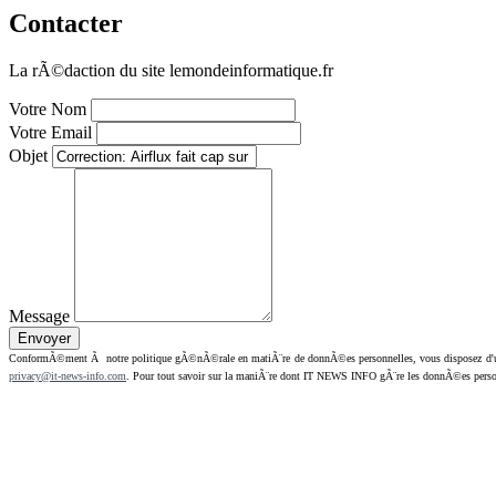
Contacter
La rÃ©daction du site lemondeinformatique.fr
Votre Nom
Votre Email
Objet
Message
ConformÃ©ment Ã notre politique gÃ©nÃ©rale en matiÃ¨re de donnÃ©es personnelles, vous disposez d'un dr
privacy@it-news-info.com
. Pour tout savoir sur la maniÃ¨re dont IT NEWS INFO gÃ¨re les donnÃ©es perso