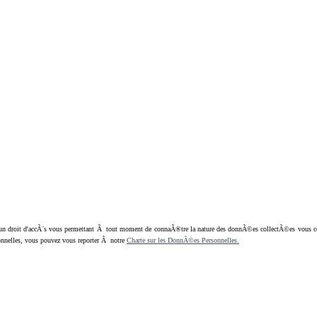
oit d'accÃ¨s vous permettant Ã tout moment de connaÃ®tre la nature des donnÃ©es collectÃ©es vous concern
nnelles, vous pouvez vous reporter Ã notre
Charte sur les DonnÃ©es Personnelles.