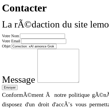
Contacter
La rÃ©daction du site lemo
Votre Nom
Votre Email
Objet
Message
ConformÃ©ment Ã notre politique gÃ©nÃ©
disposez d'un droit d'accÃ¨s vous perme