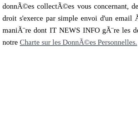
donnÃ©es collectÃ©es vous concernant, de 
droit s'exerce par simple envoi d'un emai
maniÃ¨re dont IT NEWS INFO gÃ¨re les do
notre
Charte sur les DonnÃ©es Personnelles.