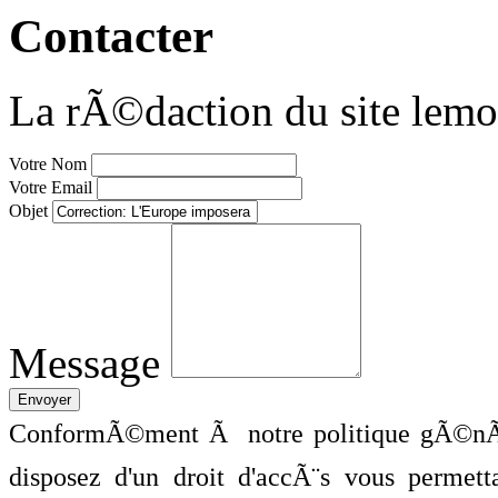
Contacter
La rÃ©daction du site lemo
Votre Nom
Votre Email
Objet
Message
ConformÃ©ment Ã notre politique gÃ©nÃ©
disposez d'un droit d'accÃ¨s vous perme