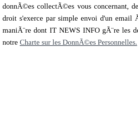
donnÃ©es collectÃ©es vous concernant, de 
droit s'exerce par simple envoi d'un emai
maniÃ¨re dont IT NEWS INFO gÃ¨re les do
notre
Charte sur les DonnÃ©es Personnelles.