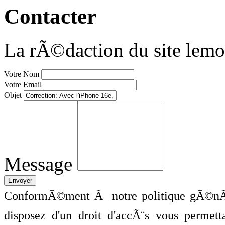
Contacter
La rÃ©daction du site lemo
Votre Nom
Votre Email
Objet
Message
ConformÃ©ment Ã notre politique gÃ©nÃ©
disposez d'un droit d'accÃ¨s vous perme