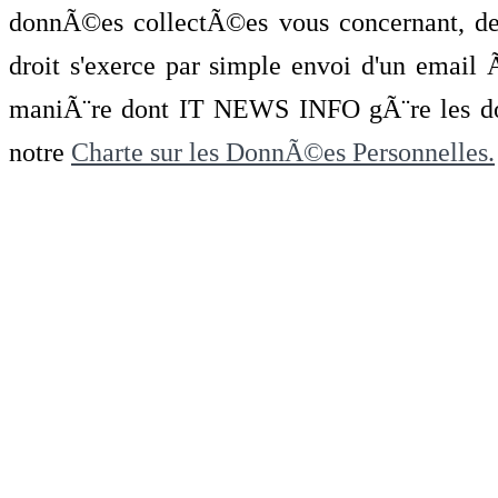
donnÃ©es collectÃ©es vous concernant, de 
droit s'exerce par simple envoi d'un emai
maniÃ¨re dont IT NEWS INFO gÃ¨re les do
notre
Charte sur les DonnÃ©es Personnelles.