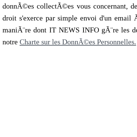
donnÃ©es collectÃ©es vous concernant, de 
droit s'exerce par simple envoi d'un emai
maniÃ¨re dont IT NEWS INFO gÃ¨re les do
notre
Charte sur les DonnÃ©es Personnelles.