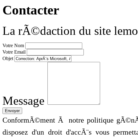
Contacter
La rÃ©daction du site lemo
Votre Nom
Votre Email
Objet
Message
ConformÃ©ment Ã notre politique gÃ©nÃ©
disposez d'un droit d'accÃ¨s vous perme