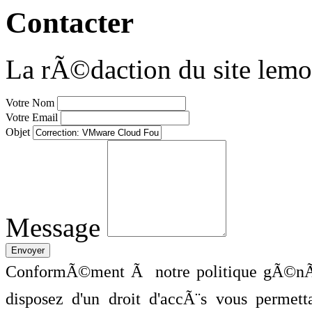
Contacter
La rÃ©daction du site lemo
Votre Nom
Votre Email
Objet
Message
ConformÃ©ment Ã notre politique gÃ©nÃ©
disposez d'un droit d'accÃ¨s vous perme