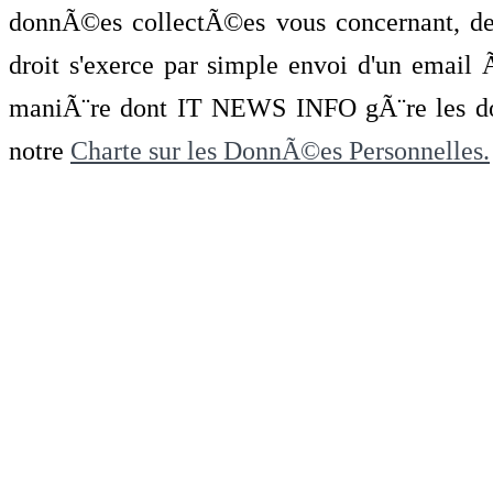
donnÃ©es collectÃ©es vous concernant, de 
droit s'exerce par simple envoi d'un emai
maniÃ¨re dont IT NEWS INFO gÃ¨re les do
notre
Charte sur les DonnÃ©es Personnelles.