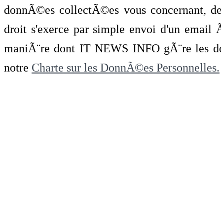
donnÃ©es collectÃ©es vous concernant, de 
droit s'exerce par simple envoi d'un emai
maniÃ¨re dont IT NEWS INFO gÃ¨re les do
notre
Charte sur les DonnÃ©es Personnelles.