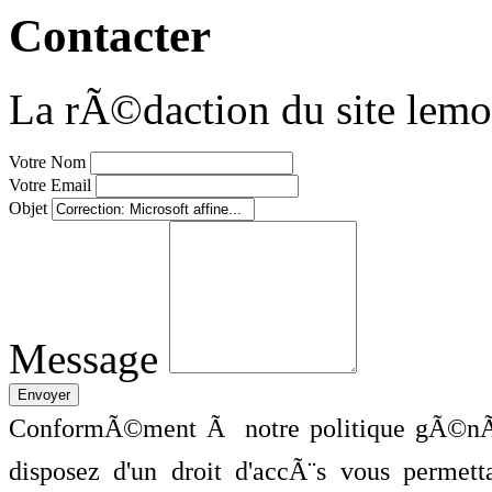
Contacter
La rÃ©daction du site lemo
Votre Nom
Votre Email
Objet
Message
ConformÃ©ment Ã notre politique gÃ©nÃ©
disposez d'un droit d'accÃ¨s vous perme