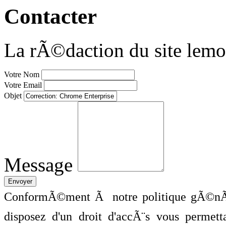
Contacter
La rÃ©daction du site lemo
Votre Nom
Votre Email
Objet
Message
ConformÃ©ment Ã notre politique gÃ©nÃ©
disposez d'un droit d'accÃ¨s vous perme