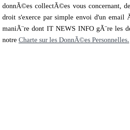
donnÃ©es collectÃ©es vous concernant, de 
droit s'exerce par simple envoi d'un emai
maniÃ¨re dont IT NEWS INFO gÃ¨re les do
notre
Charte sur les DonnÃ©es Personnelles.