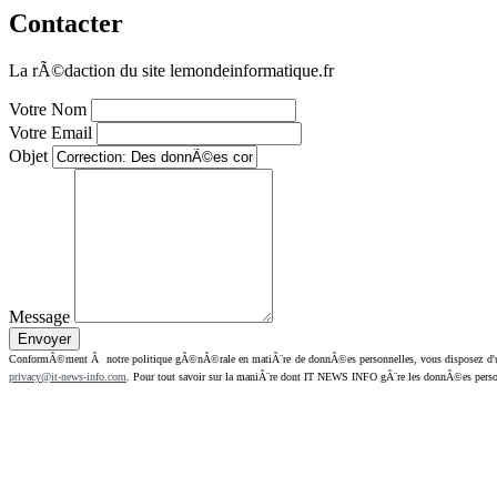
Contacter
La rÃ©daction du site lemondeinformatique.fr
Votre Nom
Votre Email
Objet
Message
ConformÃ©ment Ã notre politique gÃ©nÃ©rale en matiÃ¨re de donnÃ©es personnelles, vous disposez d'un dr
privacy@it-news-info.com
. Pour tout savoir sur la maniÃ¨re dont IT NEWS INFO gÃ¨re les donnÃ©es perso