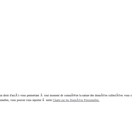
oit d'accÃ¨s vous permettant Ã tout moment de connaÃ®tre la nature des donnÃ©es collectÃ©es vous concern
nnelles, vous pouvez vous reporter Ã notre
Charte sur les DonnÃ©es Personnelles.