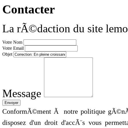
Contacter
La rÃ©daction du site lemo
Votre Nom
Votre Email
Objet
Message
ConformÃ©ment Ã notre politique gÃ©nÃ©
disposez d'un droit d'accÃ¨s vous perme