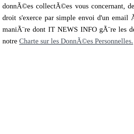
donnÃ©es collectÃ©es vous concernant, de 
droit s'exerce par simple envoi d'un emai
maniÃ¨re dont IT NEWS INFO gÃ¨re les do
notre
Charte sur les DonnÃ©es Personnelles.