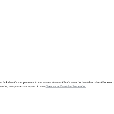
oit d'accÃ¨s vous permettant Ã tout moment de connaÃ®tre la nature des donnÃ©es collectÃ©es vous concern
nnelles, vous pouvez vous reporter Ã notre
Charte sur les DonnÃ©es Personnelles.