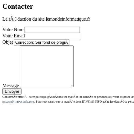
Contacter
La rÃ©daction du site lemondeinformatique.fr
Votre Nom
Votre Email
Objet
Message
ConformÃ©ment Ã notre politique gÃ©nÃ©rale en matiÃ¨re de donnÃ©es personnelles, vous disposez d'un dr
privacy@it-news-info.com
. Pour tout savoir sur la maniÃ¨re dont IT NEWS INFO gÃ¨re les donnÃ©es perso