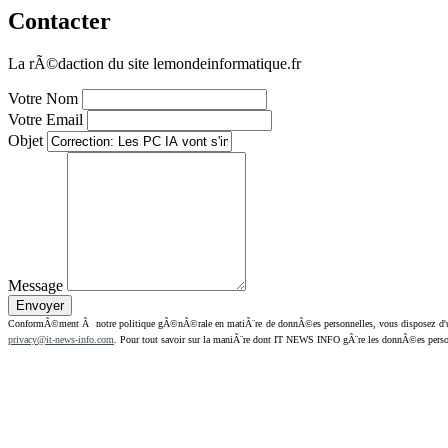
Contacter
La rÃ©daction du site lemondeinformatique.fr
Votre Nom
Votre Email
Objet
Message
ConformÃ©ment Ã notre politique gÃ©nÃ©rale en matiÃ¨re de donnÃ©es personnelles, vous disposez d'un dr
privacy@it-news-info.com
. Pour tout savoir sur la maniÃ¨re dont IT NEWS INFO gÃ¨re les donnÃ©es perso