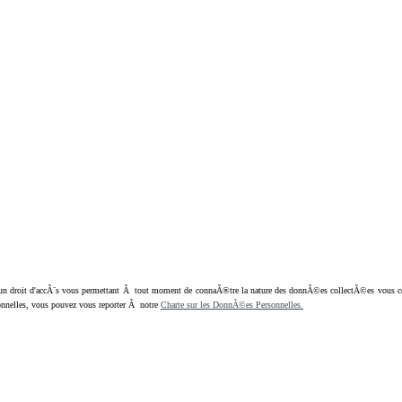
oit d'accÃ¨s vous permettant Ã tout moment de connaÃ®tre la nature des donnÃ©es collectÃ©es vous concern
nnelles, vous pouvez vous reporter Ã notre
Charte sur les DonnÃ©es Personnelles.