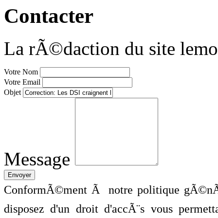
Contacter
La rÃ©daction du site lemo
Votre Nom
Votre Email
Objet
Message
ConformÃ©ment Ã notre politique gÃ©nÃ©
disposez d'un droit d'accÃ¨s vous perme