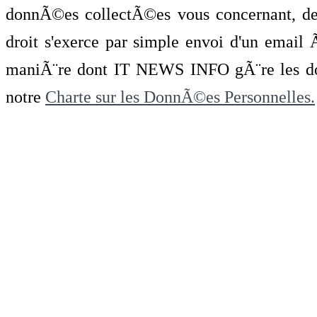
donnÃ©es collectÃ©es vous concernant, de 
droit s'exerce par simple envoi d'un emai
maniÃ¨re dont IT NEWS INFO gÃ¨re les do
notre
Charte sur les DonnÃ©es Personnelles.