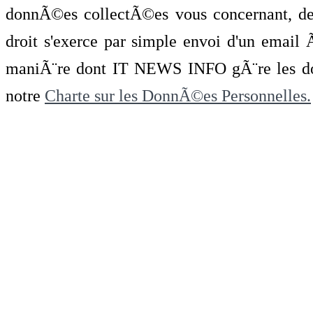
donnÃ©es collectÃ©es vous concernant, de 
droit s'exerce par simple envoi d'un emai
maniÃ¨re dont IT NEWS INFO gÃ¨re les do
notre
Charte sur les DonnÃ©es Personnelles.