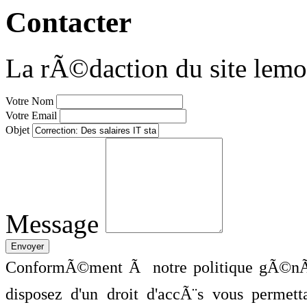
Contacter
La rÃ©daction du site lemo
Votre Nom
Votre Email
Objet
Message
ConformÃ©ment Ã notre politique gÃ©nÃ©
disposez d'un droit d'accÃ¨s vous perme