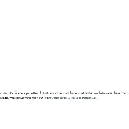
oit d'accÃ¨s vous permettant Ã tout moment de connaÃ®tre la nature des donnÃ©es collectÃ©es vous concern
nnelles, vous pouvez vous reporter Ã notre
Charte sur les DonnÃ©es Personnelles.