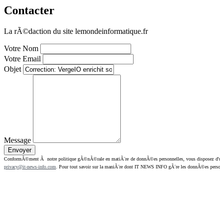
Contacter
La rÃ©daction du site lemondeinformatique.fr
Votre Nom
Votre Email
Objet
Message
ConformÃ©ment Ã notre politique gÃ©nÃ©rale en matiÃ¨re de donnÃ©es personnelles, vous disposez d'un dr
privacy@it-news-info.com
. Pour tout savoir sur la maniÃ¨re dont IT NEWS INFO gÃ¨re les donnÃ©es perso