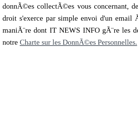
donnÃ©es collectÃ©es vous concernant, de 
droit s'exerce par simple envoi d'un emai
maniÃ¨re dont IT NEWS INFO gÃ¨re les do
notre
Charte sur les DonnÃ©es Personnelles.