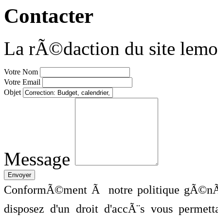
Contacter
La rÃ©daction du site lemo
Votre Nom
Votre Email
Objet
Message
ConformÃ©ment Ã notre politique gÃ©nÃ©
disposez d'un droit d'accÃ¨s vous perme