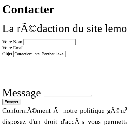
Contacter
La rÃ©daction du site lemo
Votre Nom
Votre Email
Objet
Message
ConformÃ©ment Ã notre politique gÃ©nÃ©
disposez d'un droit d'accÃ¨s vous perme