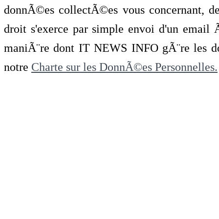
donnÃ©es collectÃ©es vous concernant, de 
droit s'exerce par simple envoi d'un emai
maniÃ¨re dont IT NEWS INFO gÃ¨re les do
notre
Charte sur les DonnÃ©es Personnelles.