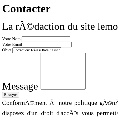
Contacter
La rÃ©daction du site lemo
Votre Nom
Votre Email
Objet
Message
ConformÃ©ment Ã notre politique gÃ©nÃ©
disposez d'un droit d'accÃ¨s vous perme