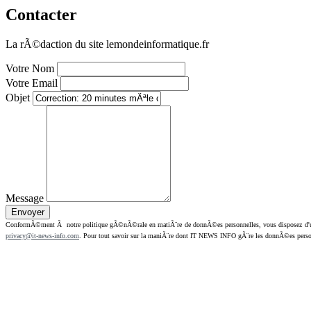
Contacter
La rÃ©daction du site lemondeinformatique.fr
Votre Nom
Votre Email
Objet
Message
ConformÃ©ment Ã notre politique gÃ©nÃ©rale en matiÃ¨re de donnÃ©es personnelles, vous disposez d'un dr
privacy@it-news-info.com
. Pour tout savoir sur la maniÃ¨re dont IT NEWS INFO gÃ¨re les donnÃ©es perso