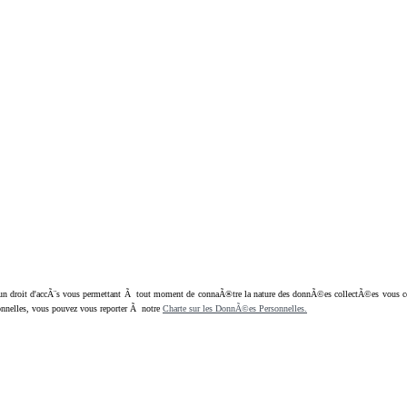
oit d'accÃ¨s vous permettant Ã tout moment de connaÃ®tre la nature des donnÃ©es collectÃ©es vous concern
nnelles, vous pouvez vous reporter Ã notre
Charte sur les DonnÃ©es Personnelles.