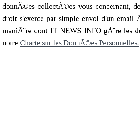
donnÃ©es collectÃ©es vous concernant, de 
droit s'exerce par simple envoi d'un emai
maniÃ¨re dont IT NEWS INFO gÃ¨re les do
notre
Charte sur les DonnÃ©es Personnelles.