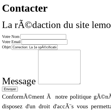
Contacter
La rÃ©daction du site lemo
Votre Nom
Votre Email
Objet
Message
ConformÃ©ment Ã notre politique gÃ©nÃ©
disposez d'un droit d'accÃ¨s vous perme