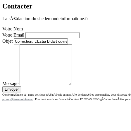
Contacter
La rÃ©daction du site lemondeinformatique.fr
Votre Nom
Votre Email
Objet
Message
ConformÃ©ment Ã notre politique gÃ©nÃ©rale en matiÃ¨re de donnÃ©es personnelles, vous disposez d'un dr
privacy@it-news-info.com
. Pour tout savoir sur la maniÃ¨re dont IT NEWS INFO gÃ¨re les donnÃ©es perso