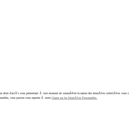
oit d'accÃ¨s vous permettant Ã tout moment de connaÃ®tre la nature des donnÃ©es collectÃ©es vous concern
nnelles, vous pouvez vous reporter Ã notre
Charte sur les DonnÃ©es Personnelles.