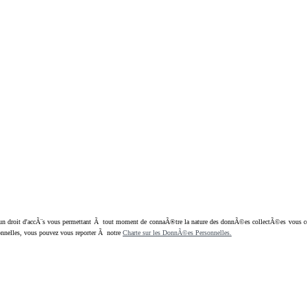
oit d'accÃ¨s vous permettant Ã tout moment de connaÃ®tre la nature des donnÃ©es collectÃ©es vous concern
nnelles, vous pouvez vous reporter Ã notre
Charte sur les DonnÃ©es Personnelles.