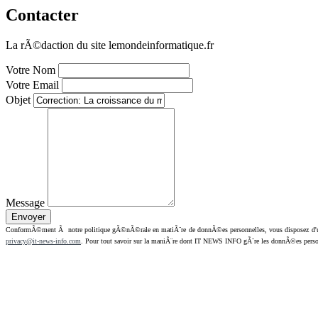
Contacter
La rÃ©daction du site lemondeinformatique.fr
Votre Nom
Votre Email
Objet
Message
ConformÃ©ment Ã notre politique gÃ©nÃ©rale en matiÃ¨re de donnÃ©es personnelles, vous disposez d'un dr
privacy@it-news-info.com
. Pour tout savoir sur la maniÃ¨re dont IT NEWS INFO gÃ¨re les donnÃ©es perso