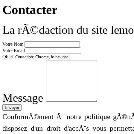
Contacter
La rÃ©daction du site lemo
Votre Nom
Votre Email
Objet
Message
ConformÃ©ment Ã notre politique gÃ©nÃ©
disposez d'un droit d'accÃ¨s vous perme