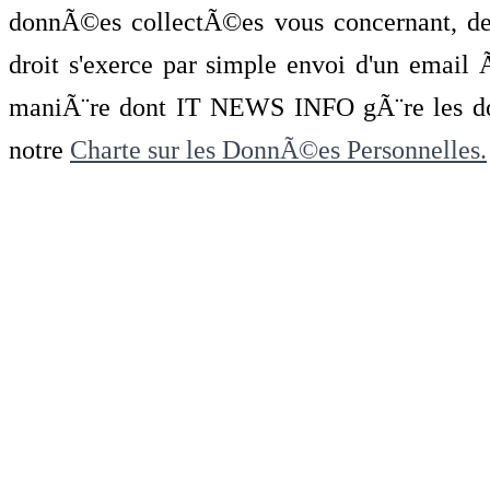
donnÃ©es collectÃ©es vous concernant, de 
droit s'exerce par simple envoi d'un emai
maniÃ¨re dont IT NEWS INFO gÃ¨re les do
notre
Charte sur les DonnÃ©es Personnelles.