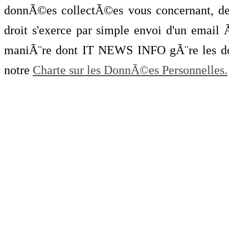
donnÃ©es collectÃ©es vous concernant, de 
droit s'exerce par simple envoi d'un emai
maniÃ¨re dont IT NEWS INFO gÃ¨re les do
notre
Charte sur les DonnÃ©es Personnelles.