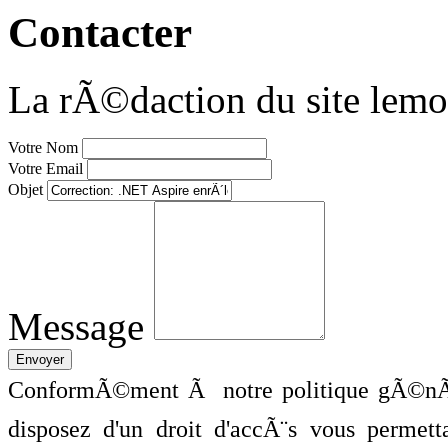
Contacter
La rÃ©daction du site lemo
Votre Nom
Votre Email
Objet
Message
ConformÃ©ment Ã notre politique gÃ©nÃ©
disposez d'un droit d'accÃ¨s vous perme