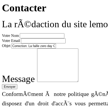
Contacter
La rÃ©daction du site lemo
Votre Nom
Votre Email
Objet
Message
ConformÃ©ment Ã notre politique gÃ©nÃ©
disposez d'un droit d'accÃ¨s vous perme