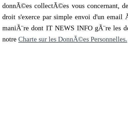
donnÃ©es collectÃ©es vous concernant, de 
droit s'exerce par simple envoi d'un emai
maniÃ¨re dont IT NEWS INFO gÃ¨re les do
notre
Charte sur les DonnÃ©es Personnelles.