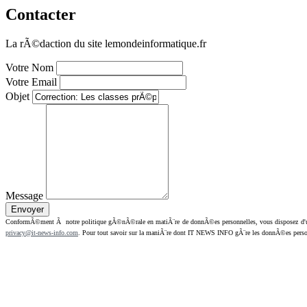
Contacter
La rÃ©daction du site lemondeinformatique.fr
Votre Nom
Votre Email
Objet
Message
ConformÃ©ment Ã notre politique gÃ©nÃ©rale en matiÃ¨re de donnÃ©es personnelles, vous disposez d'un dr
privacy@it-news-info.com
. Pour tout savoir sur la maniÃ¨re dont IT NEWS INFO gÃ¨re les donnÃ©es perso