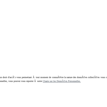
oit d'accÃ¨s vous permettant Ã tout moment de connaÃ®tre la nature des donnÃ©es collectÃ©es vous concern
nnelles, vous pouvez vous reporter Ã notre
Charte sur les DonnÃ©es Personnelles.