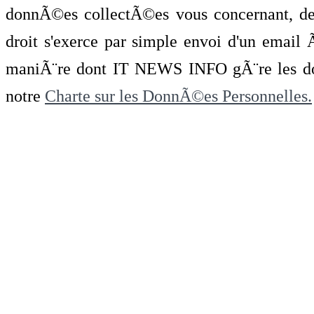
donnÃ©es collectÃ©es vous concernant, de 
droit s'exerce par simple envoi d'un emai
maniÃ¨re dont IT NEWS INFO gÃ¨re les do
notre
Charte sur les DonnÃ©es Personnelles.