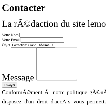
Contacter
La rÃ©daction du site lemo
Votre Nom
Votre Email
Objet
Message
ConformÃ©ment Ã notre politique gÃ©nÃ©
disposez d'un droit d'accÃ¨s vous perme