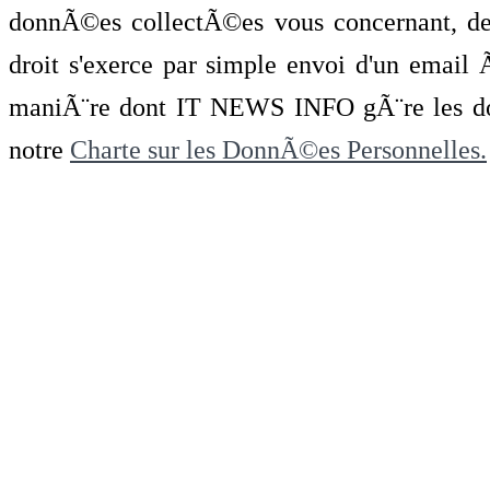
donnÃ©es collectÃ©es vous concernant, de 
droit s'exerce par simple envoi d'un emai
maniÃ¨re dont IT NEWS INFO gÃ¨re les do
notre
Charte sur les DonnÃ©es Personnelles.