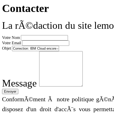
Contacter
La rÃ©daction du site lemo
Votre Nom
Votre Email
Objet
Message
ConformÃ©ment Ã notre politique gÃ©nÃ©
disposez d'un droit d'accÃ¨s vous perme