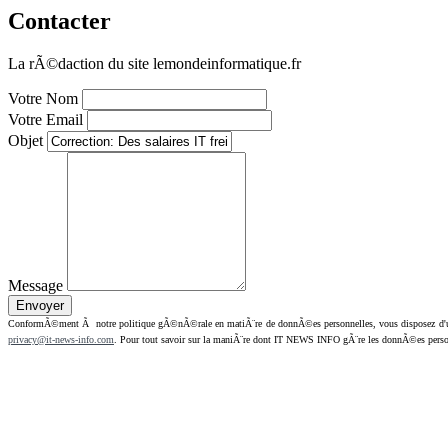
Contacter
La rÃ©daction du site lemondeinformatique.fr
Votre Nom
Votre Email
Objet
Message
ConformÃ©ment Ã notre politique gÃ©nÃ©rale en matiÃ¨re de donnÃ©es personnelles, vous disposez d'un dr
privacy@it-news-info.com
. Pour tout savoir sur la maniÃ¨re dont IT NEWS INFO gÃ¨re les donnÃ©es perso