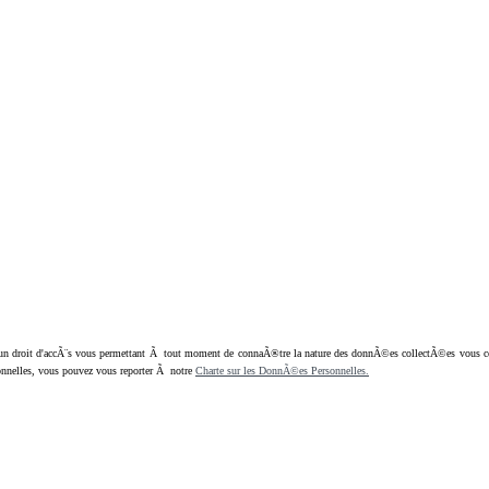
oit d'accÃ¨s vous permettant Ã tout moment de connaÃ®tre la nature des donnÃ©es collectÃ©es vous concern
nnelles, vous pouvez vous reporter Ã notre
Charte sur les DonnÃ©es Personnelles.