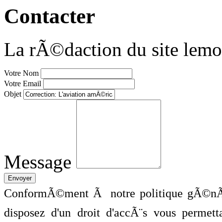
Contacter
La rÃ©daction du site lemo
Votre Nom
Votre Email
Objet
Message
ConformÃ©ment Ã notre politique gÃ©nÃ©
disposez d'un droit d'accÃ¨s vous perme