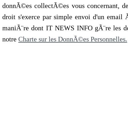
donnÃ©es collectÃ©es vous concernant, de 
droit s'exerce par simple envoi d'un emai
maniÃ¨re dont IT NEWS INFO gÃ¨re les do
notre
Charte sur les DonnÃ©es Personnelles.