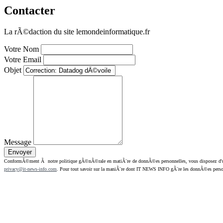
Contacter
La rÃ©daction du site lemondeinformatique.fr
Votre Nom
Votre Email
Objet
Message
ConformÃ©ment Ã notre politique gÃ©nÃ©rale en matiÃ¨re de donnÃ©es personnelles, vous disposez d'un dr
privacy@it-news-info.com
. Pour tout savoir sur la maniÃ¨re dont IT NEWS INFO gÃ¨re les donnÃ©es perso