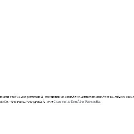
oit d'accÃ¨s vous permettant Ã tout moment de connaÃ®tre la nature des donnÃ©es collectÃ©es vous concern
nnelles, vous pouvez vous reporter Ã notre
Charte sur les DonnÃ©es Personnelles.