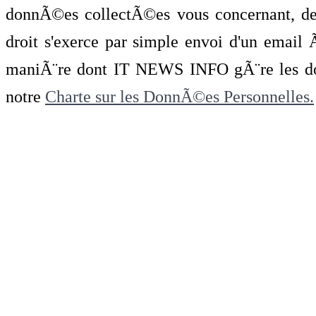
donnÃ©es collectÃ©es vous concernant, de 
droit s'exerce par simple envoi d'un emai
maniÃ¨re dont IT NEWS INFO gÃ¨re les do
notre
Charte sur les DonnÃ©es Personnelles.