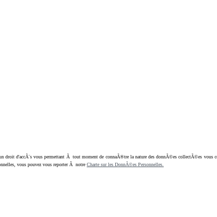
oit d'accÃ¨s vous permettant Ã tout moment de connaÃ®tre la nature des donnÃ©es collectÃ©es vous concern
nnelles, vous pouvez vous reporter Ã notre
Charte sur les DonnÃ©es Personnelles.