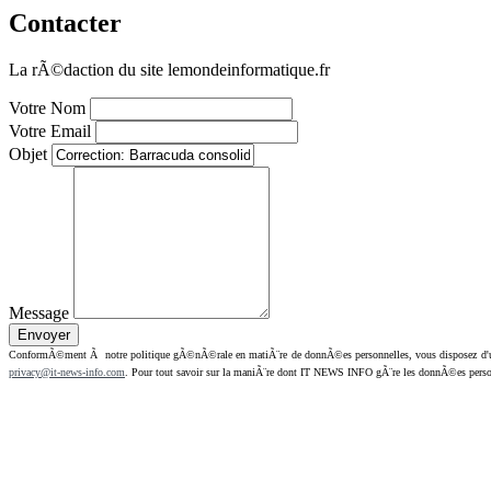
Contacter
La rÃ©daction du site lemondeinformatique.fr
Votre Nom
Votre Email
Objet
Message
ConformÃ©ment Ã notre politique gÃ©nÃ©rale en matiÃ¨re de donnÃ©es personnelles, vous disposez d'un dr
privacy@it-news-info.com
. Pour tout savoir sur la maniÃ¨re dont IT NEWS INFO gÃ¨re les donnÃ©es perso