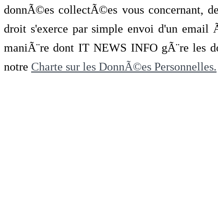
donnÃ©es collectÃ©es vous concernant, de 
droit s'exerce par simple envoi d'un emai
maniÃ¨re dont IT NEWS INFO gÃ¨re les do
notre
Charte sur les DonnÃ©es Personnelles.