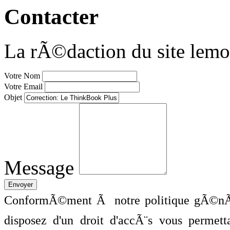
Contacter
La rÃ©daction du site lemo
Votre Nom
Votre Email
Objet
Message
ConformÃ©ment Ã notre politique gÃ©nÃ©
disposez d'un droit d'accÃ¨s vous perme