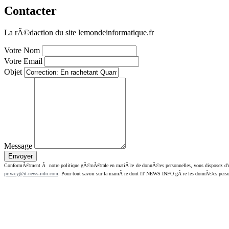
Contacter
La rÃ©daction du site lemondeinformatique.fr
Votre Nom
Votre Email
Objet
Message
ConformÃ©ment Ã notre politique gÃ©nÃ©rale en matiÃ¨re de donnÃ©es personnelles, vous disposez d'un dr
privacy@it-news-info.com
. Pour tout savoir sur la maniÃ¨re dont IT NEWS INFO gÃ¨re les donnÃ©es perso