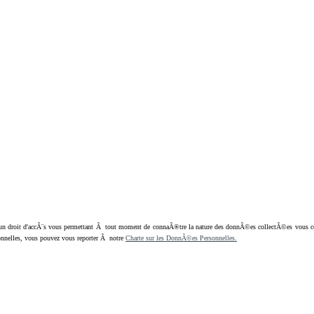
oit d'accÃ¨s vous permettant Ã tout moment de connaÃ®tre la nature des donnÃ©es collectÃ©es vous concern
nnelles, vous pouvez vous reporter Ã notre
Charte sur les DonnÃ©es Personnelles.