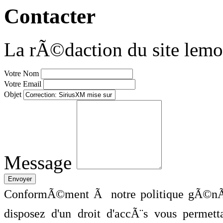
Contacter
La rÃ©daction du site lemo
Votre Nom
Votre Email
Objet
Message
ConformÃ©ment Ã notre politique gÃ©nÃ©
disposez d'un droit d'accÃ¨s vous perme