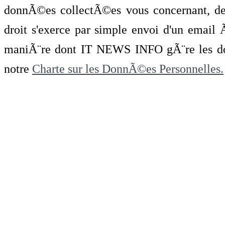
donnÃ©es collectÃ©es vous concernant, de 
droit s'exerce par simple envoi d'un emai
maniÃ¨re dont IT NEWS INFO gÃ¨re les do
notre
Charte sur les DonnÃ©es Personnelles.