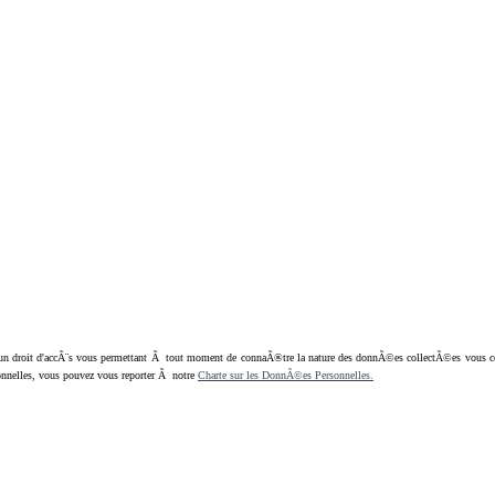
oit d'accÃ¨s vous permettant Ã tout moment de connaÃ®tre la nature des donnÃ©es collectÃ©es vous concern
nnelles, vous pouvez vous reporter Ã notre
Charte sur les DonnÃ©es Personnelles.