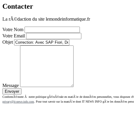
Contacter
La rÃ©daction du site lemondeinformatique.fr
Votre Nom
Votre Email
Objet
Message
ConformÃ©ment Ã notre politique gÃ©nÃ©rale en matiÃ¨re de donnÃ©es personnelles, vous disposez d'un dr
privacy@it-news-info.com
. Pour tout savoir sur la maniÃ¨re dont IT NEWS INFO gÃ¨re les donnÃ©es perso