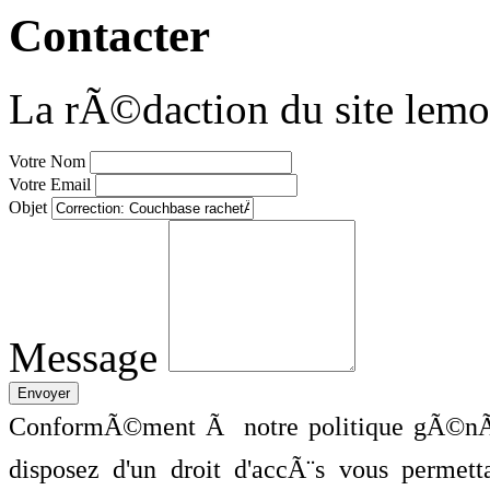
Contacter
La rÃ©daction du site lemo
Votre Nom
Votre Email
Objet
Message
ConformÃ©ment Ã notre politique gÃ©nÃ©
disposez d'un droit d'accÃ¨s vous perme