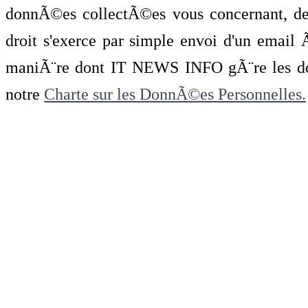
donnÃ©es collectÃ©es vous concernant, de 
droit s'exerce par simple envoi d'un emai
maniÃ¨re dont IT NEWS INFO gÃ¨re les do
notre
Charte sur les DonnÃ©es Personnelles.